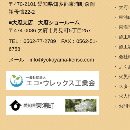
〒470-2101 愛知県知多郡東浦町森岡
大府
祖母懐22-2
東浦
大府支店 大府ショールー厶
東海
〒474-0036 大府市月見町5丁目257
施工
TEL：0562-77-2789 FAX：0562-51-
施工
6758
会社
メール：info@yokoyama-kenso.com
よく
火災
スタ
求人
お問