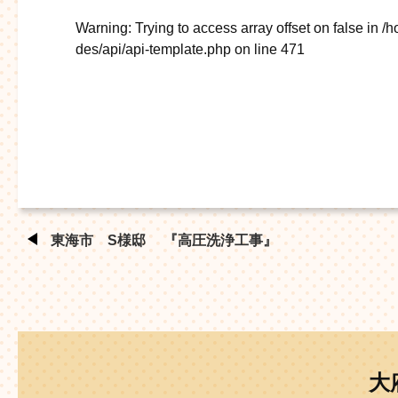
Warning
: Trying to access array offset on false in
/h
des/api/api-template.php
on line
471
東海市 S様邸 『高圧洗浄工事』
大