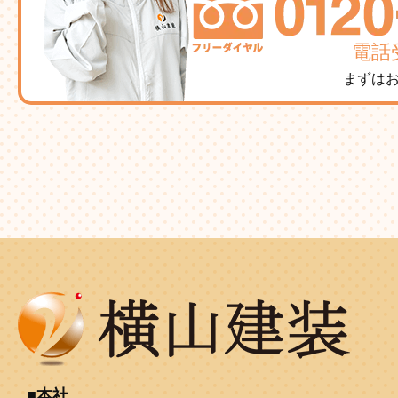
電話受
まずは
本社