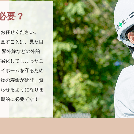
必要？
にお任せください。
し直すことは、見た目
、紫外線などの外的
が劣化してしまったこ
マイホームを守るため
建物の寿命が延び、資
暮らせるようになりま
定期的に必要です！