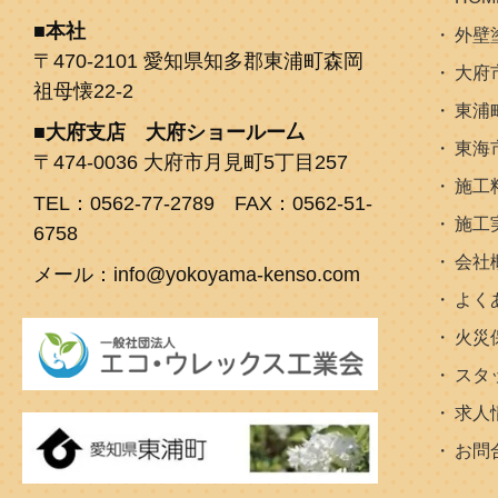
本社
外壁
〒470-2101 愛知県知多郡東浦町森岡
大府
祖母懐22-2
東浦
大府支店 大府ショールー厶
東海
〒474-0036 大府市月見町5丁目257
施工
TEL：0562-77-2789 FAX：0562-51-
施工
6758
会社
メール：info@yokoyama-kenso.com
よく
火災
スタ
求人
お問